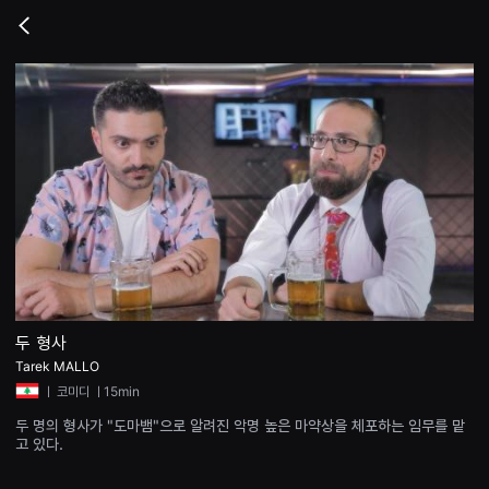
무
비
Go
블
back
록
은
단
편
영
화
와
독
립
영
화
를
중
심
으
로
다
양
두 형사
한
Tarek MALLO
작
품
ㅣ
코미디
ㅣ15min
을
감
두 명의 형사가 "도마뱀"으로 알려진 악명 높은 마약상을 체포하는 임무를 맡
상
고 있다.
하
고
발