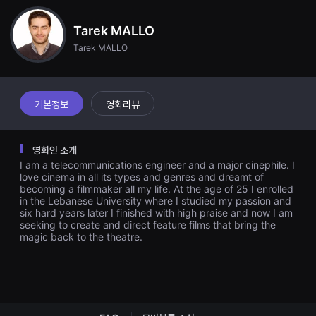
견
할
수
Tarek MALLO
있
Tarek MALLO
는
온
라
인
스
트
기본정보
영화리뷰
리
밍
플
랫
영화인 소개
폼
I am a telecommunications engineer and a major cinephile. I
입
니
love cinema in all its types and genres and dreamt of
다.
becoming a filmmaker all my life. At the age of 25 I enrolled
국
in the Lebanese University where I studied my passion and
내
six hard years later I finished with high praise and now I am
외
seeking to create and direct feature films that bring the
단
magic back to the theatre.
편
영
화
를
손
쉽
게
찾