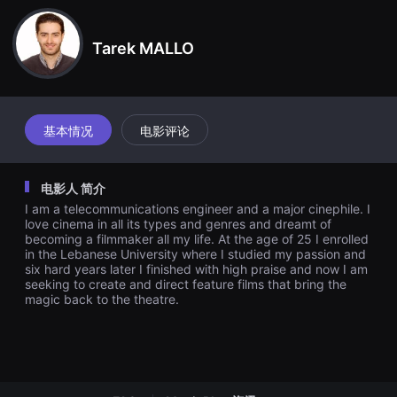
견
할
수
Tarek MALLO
있
는
온
라
인
스
트
基本情况
电影评论
리
밍
플
랫
电影人 简介
폼
입
I am a telecommunications engineer and a major cinephile. I
니
love cinema in all its types and genres and dreamt of
다.
becoming a filmmaker all my life. At the age of 25 I enrolled
국
in the Lebanese University where I studied my passion and
내
six hard years later I finished with high praise and now I am
외
seeking to create and direct feature films that bring the
단
magic back to the theatre.
편
영
화
를
손
쉽
게
찾