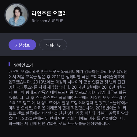
견
할
수
라인호른 오렐리
있
Reinhorn AURELIE
는
온
라
인
스
트
기본정보
영화리뷰
리
밍
플
랫
영화인 소개
폼
배우인 오렐리 라인혼은 브루노 와크레니에가 감독하는 파리 5구 음악원
입
니
에서 처음 교육을 받은 후 2011년 생테티엔 국립 코미디 극예술학교에
다.
입학했습니다. 2013년에는 마갈리 샤나이와 공동 연출한 첫 번째 단편
국
영화 <크루즈>를 자체 제작했습니다. 2014년 6월에는 2016년 4월까
내
지 브누아 랑베르 감독의 테아트르 디종 부르고뉴에서 상임 배우로 활동
외
했습니다. 그 후 스트라스부르 국립 테아트르에서 제작한 보토 스트라우
단
스의 '르 템프 에 라 샹브르'에서 알랭 프랑소와 함께 일했고, '투물테'에서
편
마리옹 오베르, 마리옹 게레로와 함께 작업했습니다. 2018년에는 레 콰
영
화
트르 센트 필름에서 제작한 첫 단편 영화 라웃 파차의 각본과 감독을 맡았
를
습니다. 2020년에는 두 번째 단편 영화 '피에드 비쉬'를 연출했습니다.
손
최근에는 세 번째 단편 영화인 로드 프로토콜을 완성했습니다.
쉽
게
찾