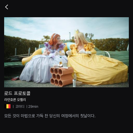
무
비
Go
블
back
록
은
단
편
영
화
와
독
립
영
화
를
중
심
으
로
다
양
로드 프로토콜
한
라인호른 오렐리
작
품
ㅣ
코미디
ㅣ29min
을
감
모든 것이 마법으로 가득 찬 당신의 여정에서의 첫날이다.
상
하
고
발