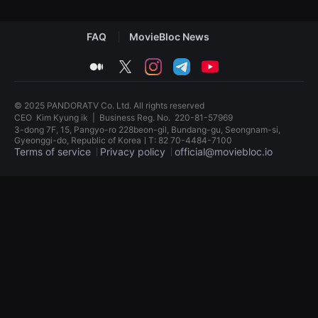
견
할
수
FAQ
MovieBloc News
있
는
온
medium
twitter
instagram
telegram
youtube
라
인
스
트
© 2025 PANDORATV Co. Ltd. All rights reserved
리
CEO
Kim Kyung ik
|
Business Reg. No.
220-81-57969
밍
3-dong 7F, 15, Pangyo-ro 228beon-gil, Bundang-gu, Seongnam-si,
플
Gyeonggi-do, Republic of KoreaㅣT: 82 70-4484-7100
랫
Terms of service
Privacy policy
official@moviebloc.io
폼
입
니
독
다.
립
국
영
내
화
외
단
단
편
편
영
영
화
화
독
를
립
손
영
쉽
화
게
단
찾