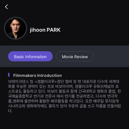
무
비
Go
블
back
록
은
단
편
jihoon PARK
영
화
와
독
립
영
Basic Information
Movie Review
화
를
중
심
Filmmakers Introduction
으
로
브레이크댄스 팀 <갬블러크루>창단 멤버 및 현 대표자로 다수의 세계대
다
회를 우승한 경력이 있는 프로 비보이이며, 갬블러크루 유튜브채널의 호
양
스트로도 활동하고 있다. 비보이 활동과 함께 건국대학교 영화과 졸업, 한
한
국예술종합학교 연기과 전문사 에서 연기를 전공하였고, 다수의 연극작
작
품,영화에 출연하며 활발한 배우활동을 하고있다. 또한 배우일 못지않게
품
을
시나리오와 영화제작에도 흥미가 있어 꾸준히 글을 쓰고 작품을 만들어왔
감
다.
상
하
고
발