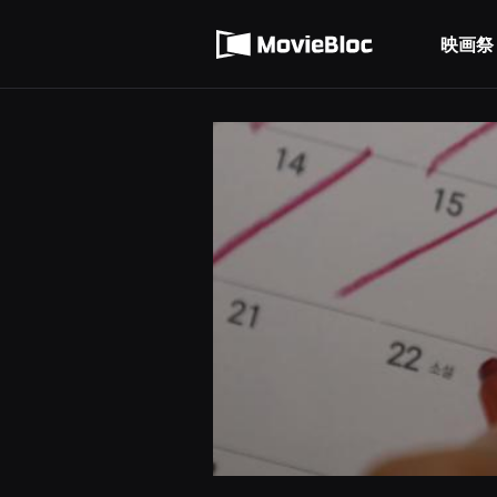
무
利用規約
비
블
映画祭
個人情報処理方針
록
은
단
편
영
화
와
독
립
영
화
를
중
심
으
로
다
양
한
작
품
을
감
상
하
고
발