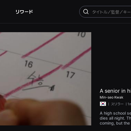
リワード
検
索
A senior in 
Min-seo Kwak
ㅣ
スリラー
ㅣ1m
A high school s
dies all night. 
coming, but the
d.