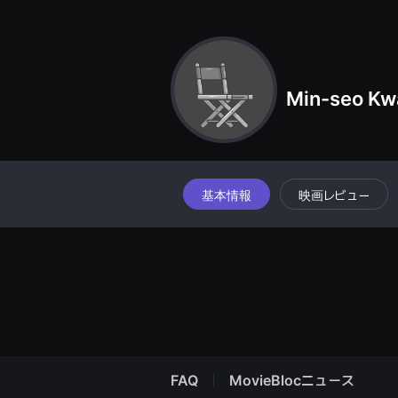
견
할
수
있
는
온
라
Min-seo Kw
인
스
트
리
밍
플
랫
폼
基本情報
映画レビュー
입
니
다.
국
내
외
단
편
영
화
를
손
쉽
FAQ
MovieBlocニュース
게
찾