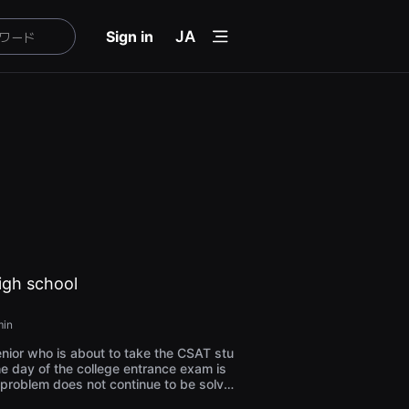
menu
Sign in
JA
high school
in
enior who is about to take the CSAT stu
The day of the college entrance exam is
 problem does not continue to be solve