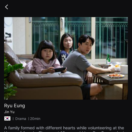
무
비
Go
블
back
록
은
단
편
영
화
와
독
립
영
화
를
중
심
으
로
다
양
한
작
품
Ryu Eung
을
Jin Yu
감
상
ㅣ
Drama
ㅣ20min
하
고
A family formed with different hearts while volunteering at the
발