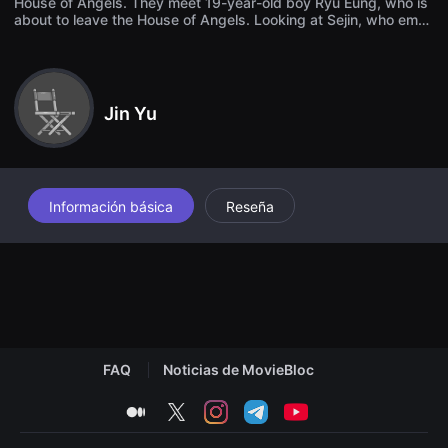
House of Angels. They meet 19-year-old boy Ryu Eung, who is
견
about to leave the House of Angels. Looking at Sejin, who embr
할
aces the excitement of having a new family, the hidden sincerit
수
y of the couple is revealed, and Ryu Eung hides his own scars.
있
는
온
라
Jin Yu
인
스
트
리
밍
플
랫
Información básica
Reseña
폼
입
니
다.
국
내
외
단
편
영
화
FAQ
Noticias de MovieBloc
를
손
medium
twitter
instagram
telegram
youtube
쉽
게
찾