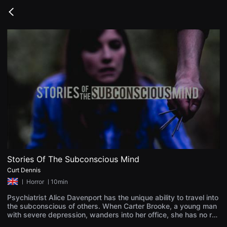
무
비
Go
블
back
록
은
단
편
영
화
와
독
립
영
화
를
중
심
으
로
다
양
Stories Of The Subconscious Mind
한
Curt Dennis
작
품
ㅣ
Horror
ㅣ10min
을
감
Psychiatrist Alice Davenport has the unique ability to travel into
상
the subconscious of others. When Carter Brooke, a young man
하
with severe depression, wanders into her office, she has no rea
고
son to think his psyché will be any different.
발