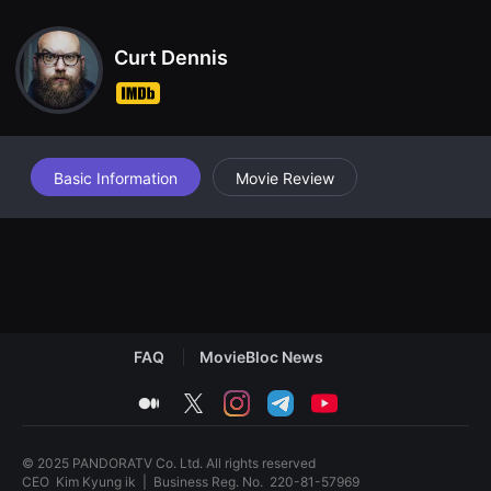
견
할
수
Curt Dennis
있
는
온
라
인
스
트
리
Basic Information
Movie Review
밍
플
랫
폼
입
니
다.
국
내
외
단
FAQ
MovieBloc News
편
영
medium
twitter
instagram
telegram
youtube
화
를
손
쉽
© 2025 PANDORATV Co. Ltd. All rights reserved
게
CEO
Kim Kyung ik
|
Business Reg. No.
220-81-57969
찾