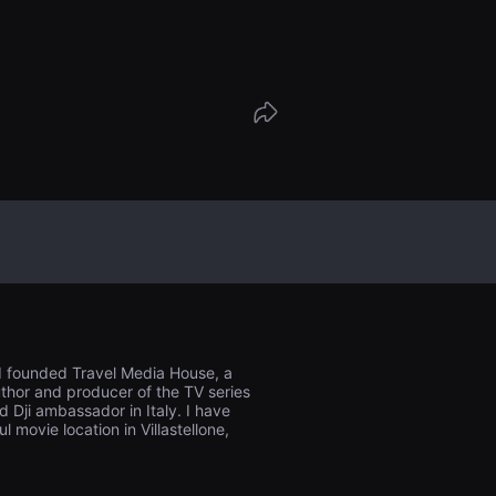
が最もよく使用するツールであるスマート
影されました。
 I founded Travel Media House, a
thor and producer of the TV series
d Dji ambassador in Italy. I have
l movie location in Villastellone,