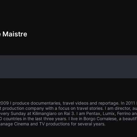
は、現代の探検家
フォンで完全に撮
 Maistre
 2009 I produce documentaries, travel videos and reportage. In 2011
roduction company with a focus on travel stories. I am director, au
every Sunday at Kilimangiaro on Rai 3. I am Pentax, Lumix, Ferrino an
ountries in the last three years. I live in Borgo Cornalese, a beautifu
manage Cinema and TV productions for several years.