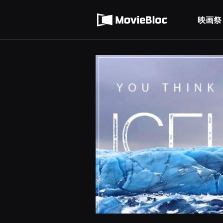
무
利用規約
비
블
映画祭
個人情報処理方針
록
은
단
편
영
화
와
독
립
영
화
를
중
심
으
로
다
양
한
작
품
을
감
상
하
고
발