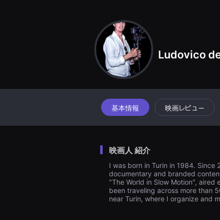
견
할
수
있
는
온
라
Ludovico de
인
스
트
리
밍
플
랫
폼
基本情報
映画レビュー
입
니
다.
국
내
映画人 紹介
외
단
I was born in Turin in 1984. Since
편
documentary and branded content p
영
화
"The World in Slow Motion", aired 
를
been traveling across more than 50 c
손
near Turin, where I organize and 
쉽
게
찾