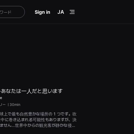
menu
Sign in
JA
-あなたは一人だと思います
re
リー
ㅣ30min
球上で最も自然豊かな場所の 1 つです。吹
只中に巻き込まれる可能性もありますが、決
ません...世界中からの観光客が静かな侵略
が、自然は勝ち続けています。この映画