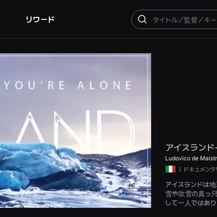
リワード
検
索
アイスランド
Ludovico de Maist
ㅣ
ドキュメンタ
アイスランドは地
雪や吹雪の真っ
して一人ではあり
を開始しています