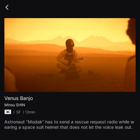
무
비
Go
블
back
록
은
단
편
영
화
와
독
립
영
화
를
중
심
으
로
다
양
Venus Banjo
한
Minsu SHIN
작
품
ㅣ
SF
ㅣ12min
을
감
Astronaut "Modak" has to send a rescue request radio while w
상
earing a space suit helmet that does not let the voice leak out.
하
고
발