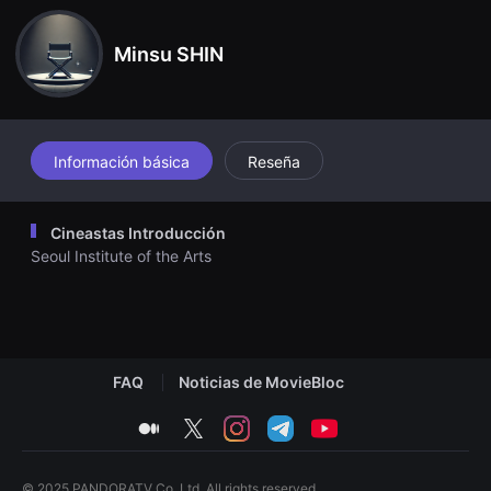
견
할
수
Minsu SHIN
있
는
온
라
인
스
트
Información básica
Reseña
리
밍
플
랫
Cineastas Introducción
폼
Seoul Institute of the Arts
입
니
다.
국
내
외
단
편
FAQ
Noticias de MovieBloc
영
화
를
medium
twitter
instagram
telegram
youtube
손
쉽
게
찾
© 2025 PANDORATV Co. Ltd. All rights reserved