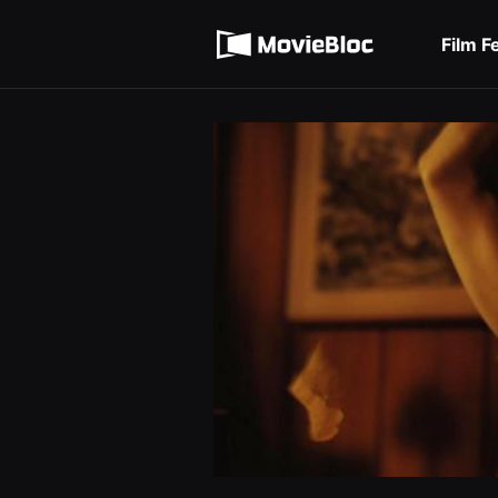
무
Terms of service
비
블
Film F
록
Privacy policy
은
단
편
영
화
와
독
립
영
화
를
중
심
으
로
다
양
한
작
품
을
감
상
하
고
발