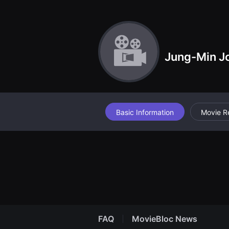
견
할
수
있
는
온
라
Jung-Min J
인
스
트
리
밍
플
랫
폼
Basic Information
Movie R
입
니
다.
국
내
외
단
편
영
화
를
손
쉽
FAQ
MovieBloc News
게
찾