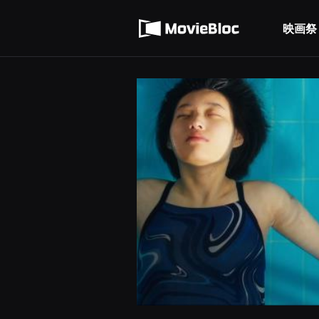
무
利用規約
비
블
映画祭
個人情報処理方針
록
은
단
편
영
화
와
독
립
영
화
를
중
심
으
로
다
양
한
작
품
을
감
상
하
고
발