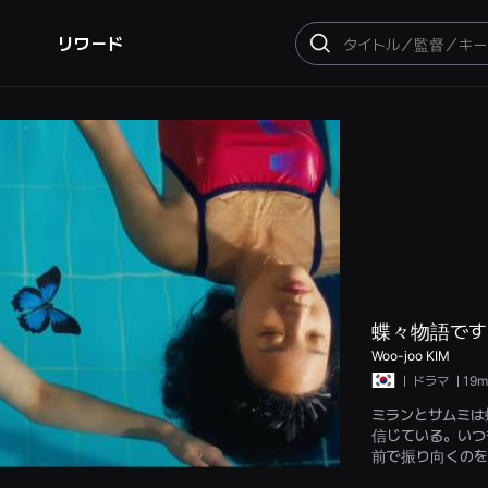
リワード
検
索
蝶々物語です
Woo-joo KIM
ㅣ
ドラマ
ㅣ19m
ミランとサムミは
信じている。いつ
前で振り向くのを