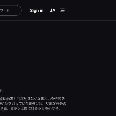
menu
Sign in
JA
in
蝶に触ると目が見えなくなるという伝説を
も1位を取っていたミランは、サミが自分の
見る。ミランは蝶に触ろうと決心する。