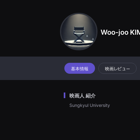
견
할
수
있
는
온
Woo-joo KI
라
인
스
트
리
밍
플
랫
폼
基本情報
映画レビュー
입
니
다.
국
내
映画人 紹介
외
단
Sungkyul University
편
영
화
를
손
쉽
게
찾