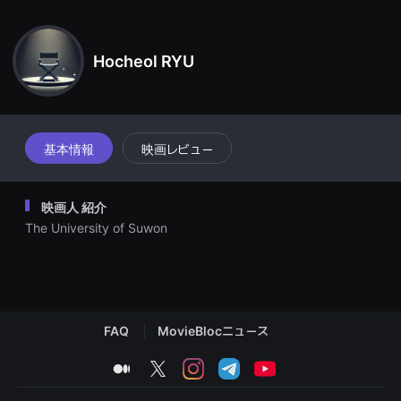
견
할
수
있
Hocheol RYU
는
온
라
인
스
트
리
基本情報
映画レビュー
밍
플
랫
폼
映画人 紹介
입
니
The University of Suwon
다.
국
내
외
단
편
영
화
FAQ
MovieBlocニュース
를
손
medium
twitter
instagram
telegram
youtube
쉽
게
찾