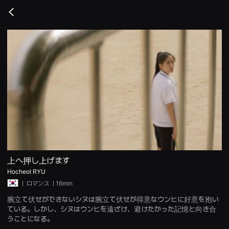
무
비
Go
블
back
록
은
단
편
영
화
와
독
립
영
화
를
중
심
으
로
다
양
上へ押し上げます
한
Hocheol RYU
작
품
ㅣ
ロマンス
ㅣ16min
을
감
腕立て伏せができないシヌは腕立て伏せが得意なウンヒに好意を抱い
상
ている。しかし、シヌはウンヒを遠ざけ、避けたかった記憶と向き合
하
고
うことになる。
발