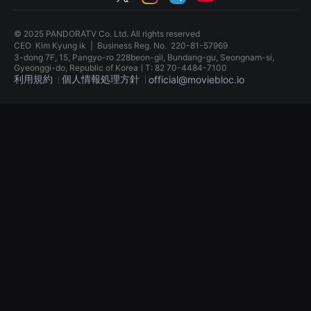
견
할
수
© 2025 PANDORATV Co. Ltd. All rights reserved
있
CEO
Kim Kyung ik
|
Business Reg. No.
220-81-57969
는
3-dong 7F, 15, Pangyo-ro 228beon-gil, Bundang-gu, Seongnam-si,
온
Gyeonggi-do, Republic of KoreaㅣT: 82 70-4484-7100
라
利用規約
個人情報処理方針
인
official@moviebloc.io
스
트
독
리
립
밍
영
플
화
랫
단
폼
편
입
영
니
화
다.
독
국
립
내
영
외
화
단
단
편
편
영
영
화
화
를
독
손
립
쉽
영
게
화
찾