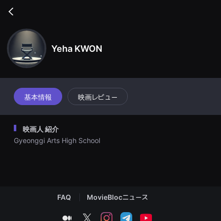
무
비
Go
블
back
록
은
단
Yeha KWON
편
영
화
와
독
립
영
基本情報
映画レビュー
화
를
중
심
映画人 紹介
으
로
Gyeonggi Arts High School
다
양
한
작
품
을
감
상
FAQ
MovieBlocニュース
하
고
medium
twitter
instagram
telegram
youtube
발