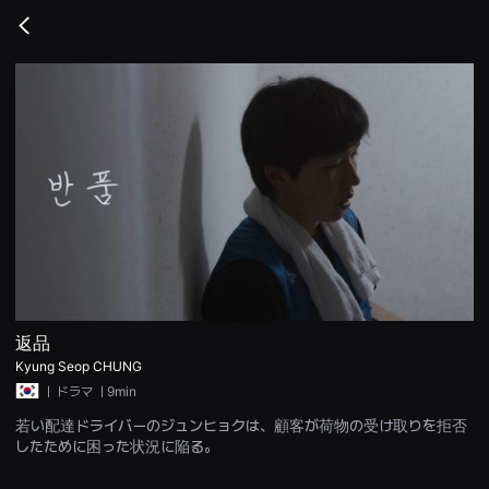
무
비
Go
블
back
록
은
단
편
영
화
와
독
립
영
화
를
중
심
으
로
다
양
返品
한
Kyung Seop CHUNG
작
품
ㅣ
ドラマ
ㅣ9min
을
감
若い配達ドライバーのジュンヒョクは、顧客が荷物の受け取りを拒否
상
したために困った状況に陥る。
하
고
발