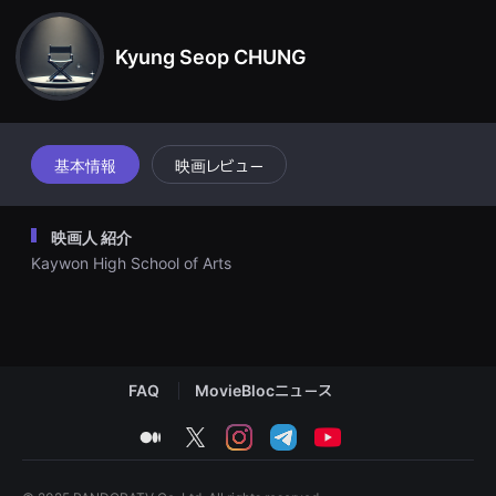
견
할
수
Kyung Seop CHUNG
있
는
온
라
인
스
트
基本情報
映画レビュー
리
밍
플
랫
映画人 紹介
폼
입
Kaywon High School of Arts
니
다.
국
내
외
단
편
FAQ
MovieBlocニュース
영
화
를
medium
twitter
instagram
telegram
youtube
손
쉽
게
찾