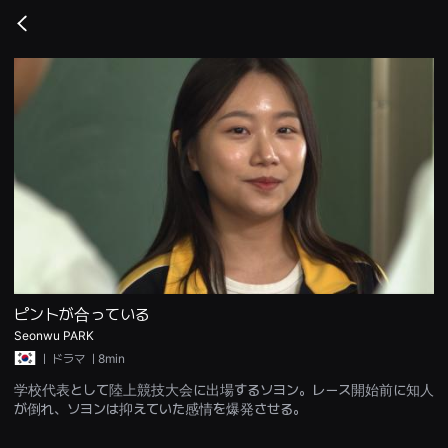
무
비
Go
블
back
록
은
단
편
영
화
와
독
립
영
화
를
중
심
으
로
다
양
ピントが合っている
한
Seonwu PARK
작
품
ㅣ
ドラマ
ㅣ8min
을
감
学校代表として陸上競技大会に出場するソヨン。レース開始前に知人
상
が倒れ、ソヨンは抑えていた感情を爆発させる。
하
고
발