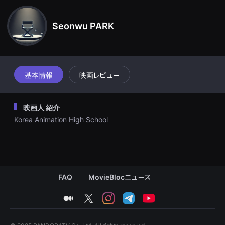
견
할
수
Seonwu PARK
있
는
온
라
인
스
트
基本情報
映画レビュー
리
밍
플
랫
映画人 紹介
폼
입
Korea Animation High School
니
다.
국
내
외
단
편
FAQ
MovieBlocニュース
영
화
를
medium
twitter
instagram
telegram
youtube
손
쉽
게
찾