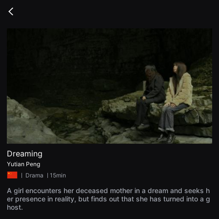
무
비
Go
블
back
록
은
단
편
영
화
와
독
립
영
화
를
중
심
으
로
다
양
Dreaming
한
Yutian Peng
작
품
ㅣ
Drama
ㅣ15min
을
감
A girl encounters her deceased mother in a dream and seeks h
상
er presence in reality, but finds out that she has turned into a g
하
host.
고
발