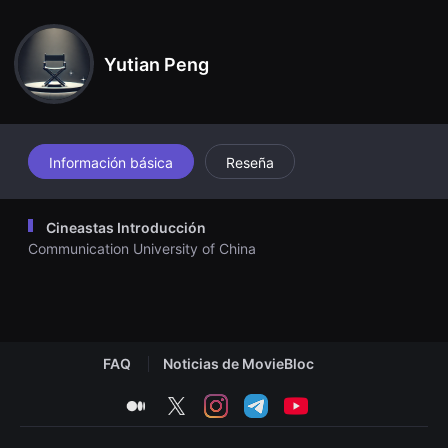
견
할
수
있
Yutian Peng
는
온
라
인
스
트
리
Información básica
Reseña
밍
플
랫
폼
Cineastas Introducción
입
Communication University of China
니
다.
국
내
외
단
편
영
FAQ
Noticias de MovieBloc
화
를
손
medium
twitter
instagram
telegram
youtube
쉽
게
찾