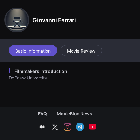
견
할
수
있
Giovanni Ferrari
는
온
라
인
스
트
리
Basic Information
Movie Review
밍
플
랫
폼
Filmmakers Introduction
입
DePauw University
니
다.
국
내
외
단
편
영
FAQ
MovieBloc News
화
를
손
medium
twitter
instagram
telegram
youtube
쉽
게
찾