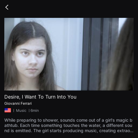
무
비
Go
블
back
록
은
단
편
영
화
와
독
립
영
화
를
중
심
으
로
다
양
Desire, I Want To Turn Into You
한
Giovanni Ferrari
작
품
ㅣ
Music
ㅣ6min
을
감
While preparing to shower, sounds come out of a girl's magic b
상
athtub. Each time something touches the water, a different sou
하
nd is emitted. The girl starts producing music, creating extraor
고
dinary joy.
발