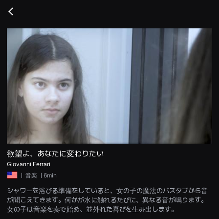
무
비
Go
블
back
록
은
단
편
영
화
와
독
립
영
화
를
중
심
으
로
다
양
欲望よ、あなたに変わりたい
한
Giovanni Ferrari
작
품
ㅣ
音楽
ㅣ6min
을
감
シャワーを浴びる準備をしていると、女の子の魔法のバスタブから音
상
が聞こえてきます。何かが水に触れるたびに、異なる音が鳴ります。
하
고
女の子は音楽を奏で始め、並外れた喜びを生み出します。
발