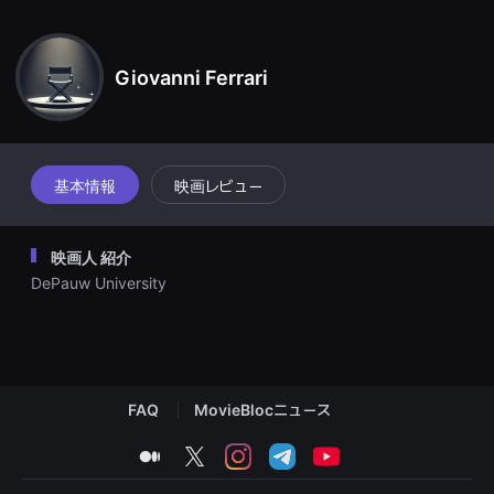
견
할
수
있
Giovanni Ferrari
는
온
라
인
스
트
리
基本情報
映画レビュー
밍
플
랫
폼
映画人 紹介
입
니
DePauw University
다.
국
내
외
단
편
영
화
FAQ
MovieBlocニュース
를
손
medium
twitter
instagram
telegram
youtube
쉽
게
찾