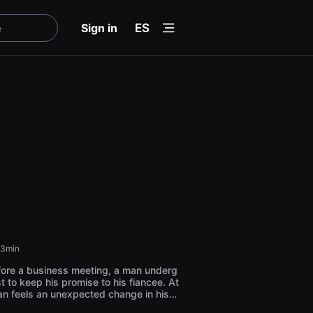
menu
Sign in
ES
3min
fore a business meeting, a man underg
 to keep his promise to his fiancee. At
man feels an unexpected change in his b