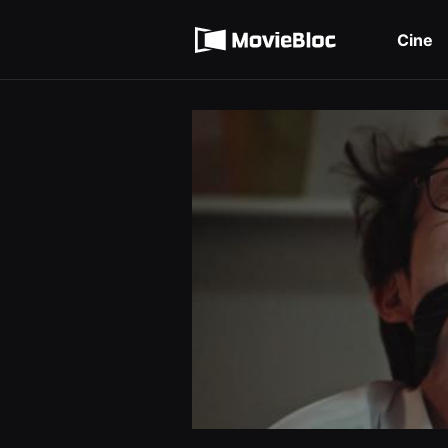
무
Términos de servicio
비
블
Cine
록
Política de privacidad
은
단
편
영
화
와
독
립
영
화
를
중
심
으
로
다
양
한
작
품
을
감
상
하
고
발