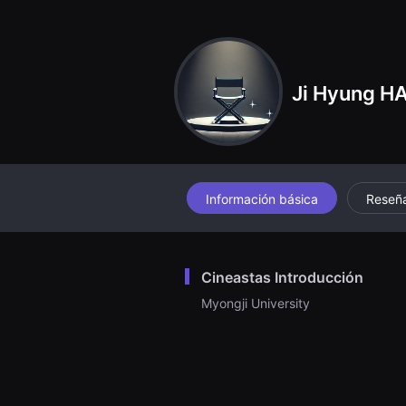
견
할
수
있
는
온
Ji Hyung H
라
인
스
트
리
밍
플
랫
폼
Información básica
Reseñ
입
니
다.
국
내
Cineastas Introducción
외
단
Myongji University
편
영
화
를
손
쉽
게
찾