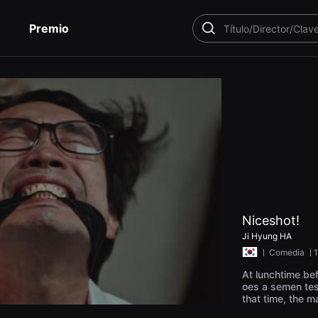
Premio
BUSCAR
Niceshot!
Ji Hyung HA
ㅣ
Comedia
ㅣ1
At lunchtime be
oes a semen test
that time, the 
ody.