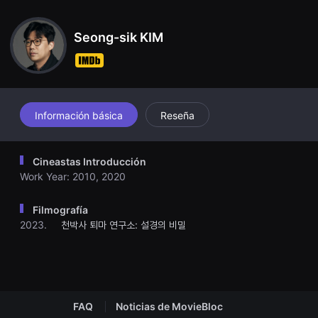
견
d unexplainable events that will challenge everything he has ev
할
er believed—and resurface childhood horrors he’s tried to forge
수
t.
Seong-sik KIM
있
는
온
라
인
스
트
리
Información básica
Reseña
밍
플
랫
폼
Cineastas Introducción
입
Work Year: 2010, 2020
니
다.
국
내
Filmografía
외
2023.
천박사 퇴마 연구소: 설경의 비밀
단
편
영
화
를
손
쉽
게
FAQ
Noticias de MovieBloc
찾