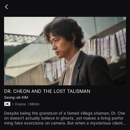
무
비
Go
블
back
록
은
단
편
영
화
와
독
립
영
화
를
중
심
으
로
다
양
DR. CHEON AND THE LOST TALISMAN
한
Seong-sik KIM
작
품
ㅣ
Drama
ㅣ98min
을
감
Despite being the grandson of a famed village shaman, Dr. Che
상
on doesn’t actually believe in ghosts, yet makes a living perfor
하
ming fake exorcisms on camera. But when a mysterious client a
고
rrives at his door, Dr. Cheon is drawn into a series of strange an
발