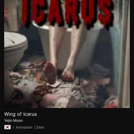
견
할
수
있
는
온
라
인
스
트
리
밍
플
랫
폼
입
니
다.
국
내
외
단
편
영
화
Wing of Icarus
를
손
Yejin Moon
쉽
ㅣ
Animation
ㅣ2min
게
찾