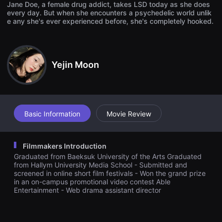
Jane Doe, a female drug addict, takes LSD today as she does
을
every day. But when she encounters a psychedelic world unlik
수
있
e any she's ever experienced before, she's completely hooked.
고,
새
로
운
감
Yejin Moon
성
과
메
시
지
를
담
Basic Information
Movie Review
은
독
립
영
Filmmakers Introduction
화
를
Graduated from Baeksuk University of the Arts Graduated
폭
from Hallym University Media School - Submitted and
넓
screened in online short film festivals - Won the grand prize
게
in an on-campus promotional video contest Able
만
Entertainment - Web drama assistant director
날
수
있
어
단