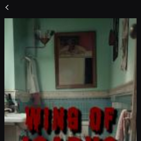
무
비
Go
블
back
록
은
단
편
영
화
와
독
립
영
화
를
중
심
으
로
다
양
한
작
품
을
감
상
하
고
발