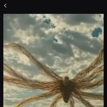
무
비
Go
블
back
록
은
단
편
영
화
와
독
립
영
화
를
중
심
으
로
다
양
한
작
품
을
감
상
하
고
발