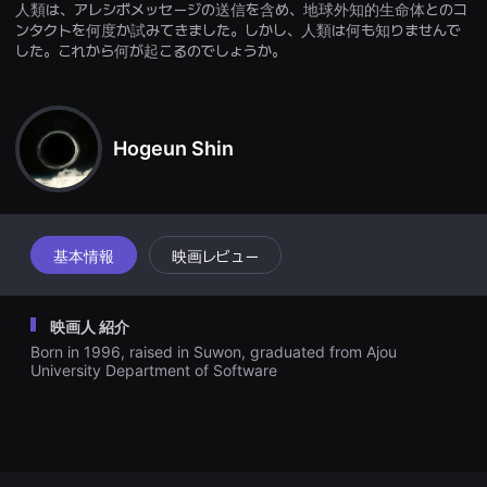
人類は、アレシボメッセージの送信を含め、地球外知的生命体とのコ
을
수
ンタクトを何度か試みてきました。しかし、人類は何も知りませんで
있
した。これから何が起こるのでしょうか。
고,
새
로
운
감
성
Hogeun Shin
과
메
시
지
를
담
基本情報
映画レビュー
은
독
립
영
화
映画人 紹介
를
Born in 1996, raised in Suwon, graduated from Ajou
폭
University Department of Software
넓
게
만
날
수
있
어
단