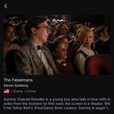
무
비
Go
블
back
록
은
단
편
영
화
와
독
립
영
화
를
중
심
으
로
다
양
The Fabelmans
한
Steven Spielberg
작
품
ㅣ
Drama
ㅣ151min
을
감
Sammy (Gabriel Rabelle) is a young boy who falls in love with m
상
ovies from the moment he first sees the screen in a theater. Wit
하
h his father Bert's (Paul Dano) 8mm camera, Sammy is eager to
고
capture every moment of everyday life. He is shocked when he
발