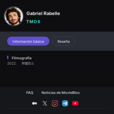
견
accidentally discovers a family secret captured on film. Realizin
할
g the power of film to reveal the truth, Sammy's life changes, b
수
oth big and small. With the support of his mom, Mitch (Michelle
Gabriel Rabelle
있
Williams), his passion for film only grows stronger...
는
온
라
인
스
트
리
Información básica
Reseña
밍
플
랫
폼
Filmografía
입
2022.
파벨만스
니
다.
국
내
외
단
편
영
FAQ
Noticias de MovieBloc
화
를
손
medium
twitter
instagram
telegram
youtube
쉽
게
찾