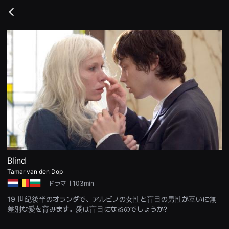
무
비
Go
블
back
록
은
단
편
영
화
와
독
립
영
화
를
중
심
으
로
다
양
Blind
한
Tamar van den Dop
작
품
ㅣ
ドラマ
ㅣ103min
을
감
19 世紀後半のオランダで、アルビノの女性と盲目の男性が互いに無
상
差別な愛を育みます。愛は盲目になるのでしょうか?
하
고
발