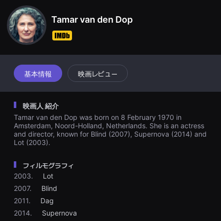
견
할
Tamar van den Dop
수
있
는
온
라
인
스
트
基本情報
映画レビュー
리
밍
플
랫
映画人 紹介
폼
입
Tamar van den Dop was born on 8 February 1970 in
니
Amsterdam, Noord-Holland, Netherlands. She is an actress
다.
and director, known for Blind (2007), Supernova (2014) and
국
Lot (2003).
내
외
단
フィルモグラフィ
편
영
2003.
Lot
화
2007.
Blind
를
손
2011.
Dag
쉽
게
2014.
Supernova
찾