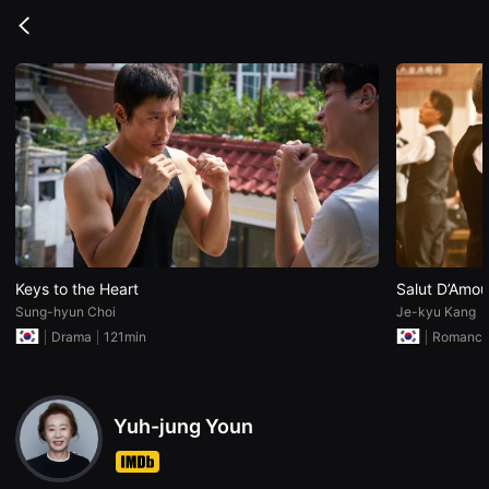
무
비
Go
블
back
록
은
단
편
영
화
와
독
립
영
화
를
중
심
으
Keys to the Heart
Salut D’Amou
로
Sung-hyun Choi
Je-kyu Kang
다
양
Drama
121min
Romanc
한
작
품
을
감
Yuh-jung Youn
상
하
고
발