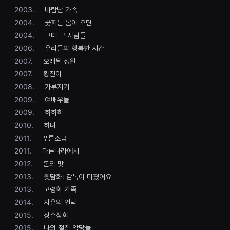
을
2003.
바람난 가족
수
있
2004.
꽃피는 봄이 오면
고,
2004.
그때 그 사람들
새
로
2006.
우리들의 행복한 시간
운
감
2007.
오래된 정원
성
2007.
황진이
과
메
2008.
가루지기
시
지
2009.
여배우들
를
2009.
하하하
담
은
2010.
하녀
독
립
2011.
푸른소금
영
2011.
다른나라에서
화
를
2012.
돈의 맛
폭
넓
2013.
뒷담화: 감독이 미쳤어요
게
2013.
고령화 가족
만
날
2014.
자유의 언덕
수
있
2015.
장수상회
어
2015.
나의 절친 악당들
단