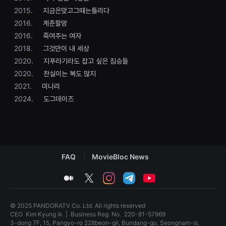
편
2015.
지금은맞고그때는틀리다
영
화
2016.
계춘할망
추
2016.
죽여주는 여자
천,
독
2018.
그것만이 내 세상
립
영
2020.
지푸라기라도 잡고 싶은 짐승들
화
2020.
찬실이는 복도 많지
추
천,
2021.
미나리
단
편
2024.
도그데이즈
영
화
감
상,
독
립
영
FAQ
MovieBloc News
화
감
상
medium
twitter
instagram
telegram
youtube
플
랫
폼
을
© 2025 PANDORATV Co. Ltd. All rights reserved
찾
CEO
Kim Kyung ik
|
Business Reg. No.
220-81-57969
는
3-dong 7F, 15, Pangyo-ro 228beon-gil, Bundang-gu, Seongnam-si,
이