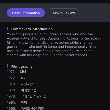
견
할
수
Basic Information
Movie Review
있
는
온
라
인
Filmmakers Introduction
스
Youn Yuh-jung is a South Korean actress who won the
트
Academy Award for Best Supporting Actress for her role in
리
Minari. Known for her distinctive acting style, she has
밍
플
garnered acclaim both in Korea and internationally. Youn
랫
has established herself as a prominent figure in Korean
폼
cinema with her deep and nuanced performances.
입
니
다.
Filmography
국
1971.
화녀
내
외
1972.
충녀
단
편
1973.
다정다한
영
1973.
여대생 또순이
화
를
1978.
코메리칸의 낮과 밤
손
쉽
1985.
어미
게
1995.
죽어도 좋은 경험
찾