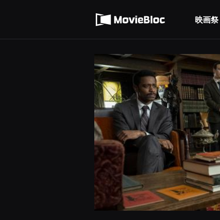
무
利用規約
비
블
映画祭
個人情報処理方針
록
은
단
편
영
화
와
독
립
영
화
를
중
심
으
로
다
양
한
작
품
을
감
상
하
고
발