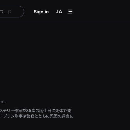
menu
Sign in
JA
min
ステリー作家が85歳の誕生日に死体で発
・ブラン刑事は警察とともに死因の調査に