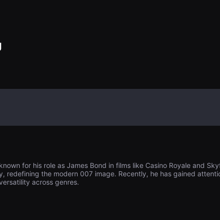
g
t known for his role as James Bond in films like Casino Royale and Sky
y, redefining the modern 007 image. Recently, he has gained attention
ersatility across genres.