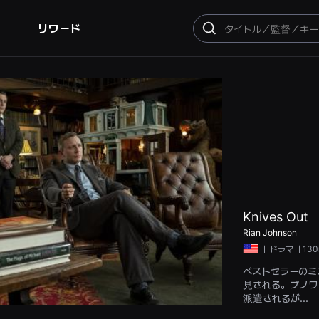
リワード
検
索
Knives Out
Rian Johnson
ㅣ
ドラマ
ㅣ130
ベストセラーのミ
見される。ブノワ
派遣されるが...