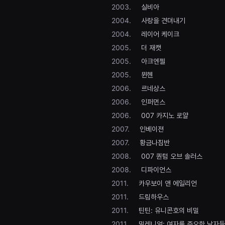
편
2003.
실비아
영
2004.
사랑을 견뎌내기
화
추
2004.
레이어 케이크
천,
독
2005.
더 재캣
립
영
2005.
아크엔젤
화
추
2005.
뮌헨
천,
2006.
르네상스
단
편
2006.
인퍼먼스
영
화
2006.
007 카지노 로얄
감
상,
2007.
인베이젼
독
립
2007.
황금나침반
영
2008.
007 퀀텀 오브 솔러스
화
감
2008.
디파이언스
상
플
2011.
카우보이 앤 에일리언
랫
폼
2011.
드림하우스
을
찾
2011.
틴틴: 유니콘호의 비밀
는
2011.
밀레니엄: 여자를 증오한 남자들
이