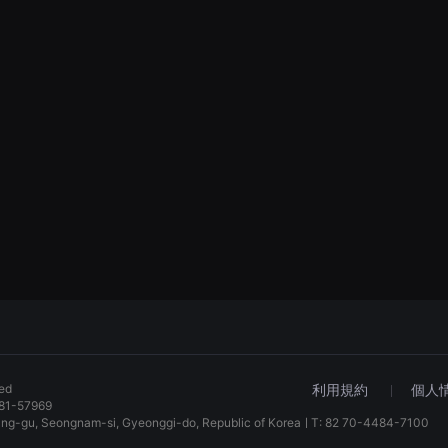
ved
利用規約
個人
81-57969
dang-gu, Seongnam-si, Gyeonggi-do, Republic of KoreaㅣT: 82 70-4484-7100