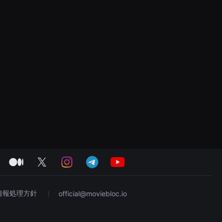
medium
twitter
instagram
telegram
youtube
情報処理方針
official@moviebloc.io