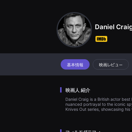
견
할
수
있
는
온
Daniel Crai
라
인
스
트
리
밍
플
랫
폼
基本情報
映画レビュー
입
니
다.
국
내
映画人 紹介
외
단
Daniel Craig is a British actor bes
편
nuanced portrayal to the iconic sp
영
화
Knives Out series, showcasing his v
를
손
쉽
게
찾