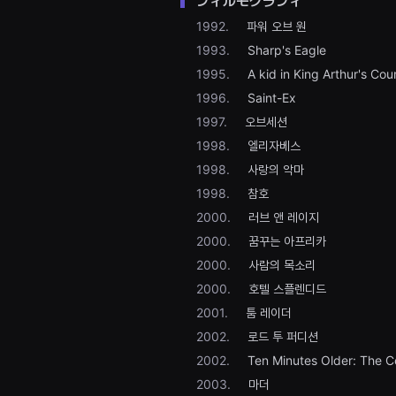
フィルモグラフィ
을
수
1992.
파워 오브 원
있
고,
1993.
Sharp's Eagle
새
1995.
A kid in King Arthur's Cou
로
운
1996.
Saint-Ex
감
성
1997.
오브세션
과
메
1998.
엘리자베스
시
지
1998.
사랑의 악마
를
1998.
참호
담
은
2000.
러브 앤 레이지
독
립
2000.
꿈꾸는 아프리카
영
화
2000.
사람의 목소리
를
폭
2000.
호텔 스플렌디드
넓
2001.
툼 레이더
게
만
2002.
로드 투 퍼디션
날
수
2002.
Ten Minutes Older: The Ce
있
어
2003.
마더
단