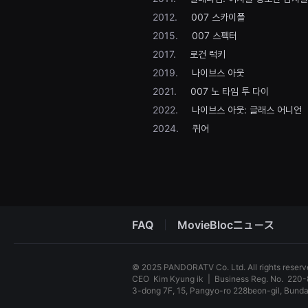
용
2012.
007 스카이폴
자
에
2015.
007 스펙터
게
적
2017.
로건 럭키
합
합
2019.
나이브스 아웃
니
2021.
007 노 타임 투 다이
다.
무
2022.
나이브스 아웃: 글래스 어니언
비
블
2024.
퀴어
록
은
신
인
감
독
의
단
편
FAQ
MovieBlocニュース
영
화,
영
화
© 2025 PANDORATV Co. Ltd. All rights reser
제
출
CEO
Kim Kyung ik
|
Business Reg. No.
220-
품
3-dong 7F, 15, Pangyo-ro 228beon-gil, Bun
단