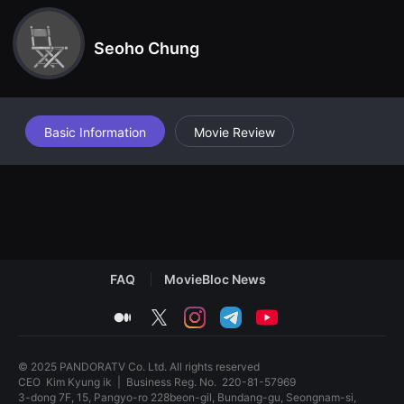
견
할
수
Seoho Chung
있
는
온
라
인
스
트
Basic Information
Movie Review
리
밍
플
랫
폼
입
니
다.
국
내
외
FAQ
MovieBloc News
단
편
medium
twitter
instagram
telegram
youtube
영
화
를
손
© 2025 PANDORATV Co. Ltd. All rights reserved
쉽
CEO
Kim Kyung ik
|
Business Reg. No.
220-81-57969
게
3-dong 7F, 15, Pangyo-ro 228beon-gil, Bundang-gu, Seongnam-si,
찾