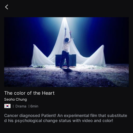
무
비
Go
블
back
록
은
단
편
영
화
와
독
립
영
화
를
중
심
으
로
다
양
The color of the Heart
한
Seoho Chung
작
품
ㅣ
Drama
ㅣ6min
을
감
Cancer diagnosed Patient! An experimental film that substitute
상
d his psychological change status with video and color!
하
고
발