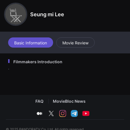
견
할
수
Seung mi Lee
있
는
온
라
인
스
트
Basic Information
Movie Review
리
밍
플
랫
Filmmakers Introduction
폼
.
입
니
다.
국
내
외
단
편
FAQ
MovieBloc News
영
화
를
medium
twitter
instagram
telegram
youtube
손
쉽
게
찾
© 2025 PANDORATV Co. Ltd. All rights reserved