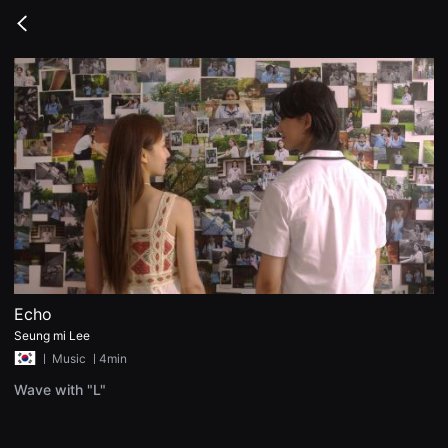
무
비
Go
블
back
록
은
단
편
영
화
와
독
립
영
화
를
중
심
으
로
다
양
Echo
한
Seung mi Lee
작
품
ㅣ
Music
ㅣ4min
을
감
Wave with "L"
상
하
고
발