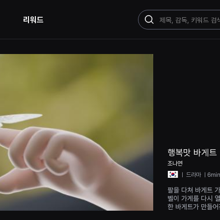
리워드
검
색
행복맛 바게트
조나연
ㅣ
드라마
ㅣ6mi
팔을 다쳐 바게트 
벨이 가게를 다시 
한 바게트가 만들어
순간들을 마주하게 