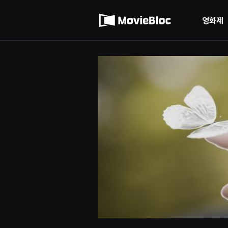
무
이용약관
비
블
영화제
록
개인정보 처리방침
은
단
편
영
화
와
독
립
영
화
를
중
심
으
로
다
양
한
작
품
을
감
상
하
고
발