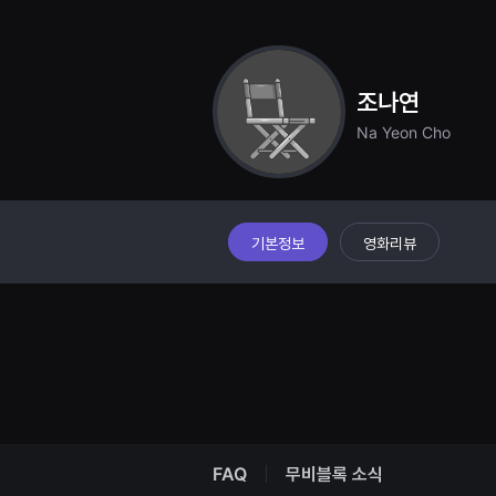
견
할
수
있
는
온
조나연
라
인
Na Yeon Cho
스
트
리
밍
플
랫
폼
기본정보
영화리뷰
입
니
다.
국
내
외
단
편
영
화
를
손
쉽
FAQ
무비블록 소식
게
찾