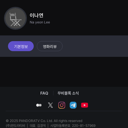
견
할
수
이나연
있
는
Na yeon Lee
온
라
인
스
트
리
기본정보
영화리뷰
밍
플
랫
폼
입
니
다.
국
내
외
단
FAQ
무비블록 소식
편
영
medium
twitter
instagram
telegram
youtube
화
를
손
쉽
© 2025 PANDORATV Co. Ltd. All rights reserved
게
(주)판도라티비
|
대표
김경익
|
사업자등록번호
220-81-57969
찾