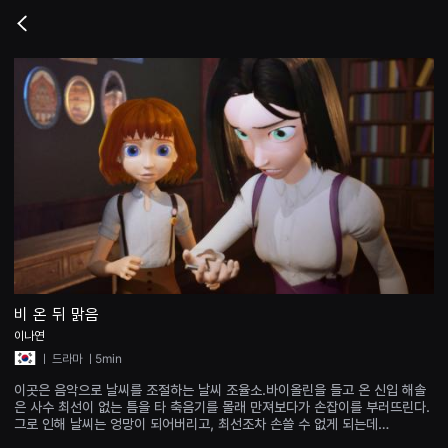
무
비
Go
블
back
록
은
단
편
영
화
와
독
립
영
화
를
중
심
으
로
다
양
비 온 뒤 맑음
한
이나연
작
품
ㅣ
드라마
ㅣ5min
을
감
이곳은 음악으로 날씨를 조절하는 날씨 조율소.바이올린을 들고 온 신입 해솔
상
은 사수 최선이 없는 틈을 타 축음기를 몰래 만져보다가 손잡이를 부러뜨린다.
하
그로 인해 날씨는 엉망이 되어버리고, 최선조차 손쓸 수 없게 되는데…
고
발