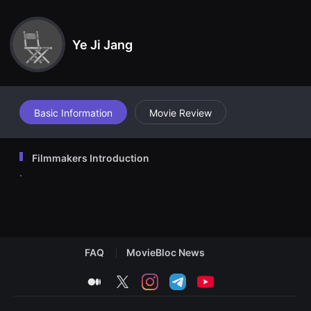
견
handle. The weather gets crazy, and even Seon is no longer abl
할
e to control it.
수
있
Ye Ji Jang
는
온
라
인
스
트
리
Basic Information
Movie Review
밍
플
랫
폼
Filmmakers Introduction
입
.
니
다.
국
내
외
단
편
영
FAQ
MovieBloc News
화
를
손
medium
twitter
instagram
telegram
youtube
쉽
게
찾