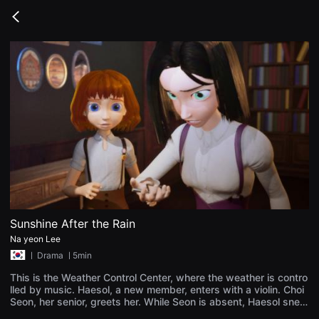
무
비
Go
블
back
록
은
단
편
영
화
와
독
립
영
화
를
중
심
으
로
다
양
Sunshine After the Rain
한
Na yeon Lee
작
품
ㅣ
Drama
ㅣ5min
을
감
This is the Weather Control Center, where the weather is contro
상
lled by music. Haesol, a new member, enters with a violin. Choi
하
Seon, her senior, greets her. While Seon is absent, Haesol snea
고
ks around and touches a record player, ending up breaking its
발