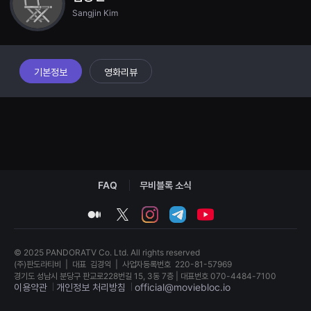
견
Sangjin Kim
할
수
있
는
온
라
기본정보
영화리뷰
인
스
트
리
밍
플
랫
폼
입
니
다.
FAQ
무비블록 소식
국
내
medium
twitter
instagram
telegram
youtube
외
단
편
영
© 2025 PANDORATV Co. Ltd. All rights reserved
화
(주)판도라티비
|
대표
김경익
|
사업자등록번호
220-81-57969
를
경기도 성남시 분당구 판교로228번길 15, 3동 7층 | 대표번호 070-4484-7100
손
이용약관
개인정보 처리방침
official@moviebloc.io
쉽
게
찾