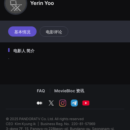
Yerin Yoo
견
할
수
있
는
온
라
基本情况
电影评论
인
스
트
리
电影人 简介
밍
플
.
랫
폼
입
니
다.
국
내
외
FAQ
MovieBloc 资讯
단
편
medium
twitter
instagram
telegram
youtube
영
화
를
손
© 2025 PANDORATV Co. Ltd. All rights reserved
쉽
CEO
Kim Kyung ik
|
Business Reg. No.
220-81-57969
게
3-dong 7F, 15, Pangyo-ro 228beon-gil, Bundang-gu, Seongnam-si,
찾