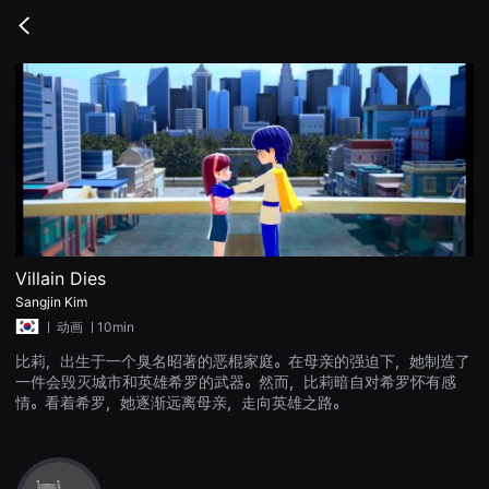
무
비
Go
블
back
록
은
단
편
영
화
와
독
립
영
화
를
중
심
Villain Dies
으
Sangjin Kim
로
다
ㅣ
动画
ㅣ10min
양
한
比莉，出生于一个臭名昭著的恶棍家庭。在母亲的强迫下，她制造了
작
一件会毁灭城市和英雄希罗的武器。然而，比莉暗自对希罗怀有感
품
을
情。看着希罗，她逐渐远离母亲，走向英雄之路。
감
상
하
고
발