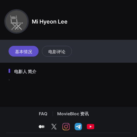
견
할
수
있
Mi Hyeon Lee
는
온
라
인
스
트
리
基本情况
电影评论
밍
플
랫
폼
电影人 简介
입
니
.
다.
국
내
외
단
편
영
화
FAQ
MovieBloc 资讯
를
손
medium
twitter
instagram
telegram
youtube
쉽
게
찾