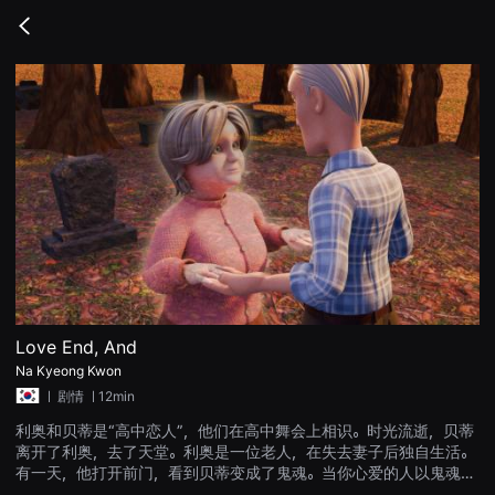
무
비
Go
블
back
록
은
단
편
영
화
와
독
립
영
화
를
중
심
으
로
다
양
Love End, And
한
Na Kyeong Kwon
작
품
ㅣ
剧情
ㅣ12min
을
감
利奥和贝蒂是“高中恋人”，他们在高中舞会上相识。时光流逝，贝蒂
상
离开了利奥，去了天堂。利奥是一位老人，在失去妻子后独自生活。
하
고
有一天，他打开前门，看到贝蒂变成了鬼魂。当你心爱的人以鬼魂的
발
形式出现时，这是悲剧还是喜剧？