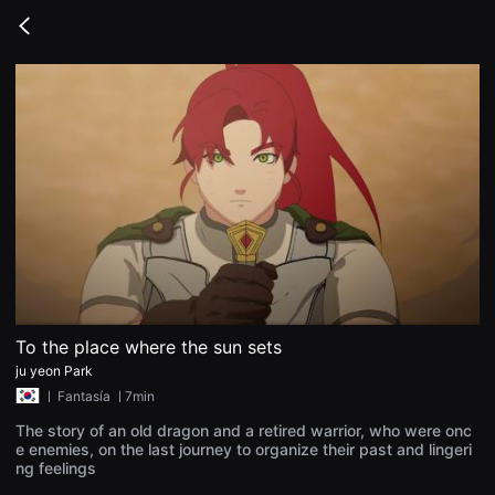
무
비
Go
블
back
록
은
단
편
영
화
와
독
립
영
화
를
중
심
으
로
다
양
To the place where the sun sets
한
ju yeon Park
작
품
ㅣ
Fantasía
ㅣ7min
을
감
The story of an old dragon and a retired warrior, who were onc
상
e enemies, on the last journey to organize their past and lingeri
하
ng feelings
고
발