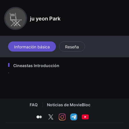
견
할
수
있
ju yeon Park
는
온
라
인
스
트
리
Información básica
Reseña
밍
플
랫
폼
Cineastas Introducción
입
.
니
다.
국
내
외
단
편
영
FAQ
Noticias de MovieBloc
화
를
손
medium
twitter
instagram
telegram
youtube
쉽
게
찾