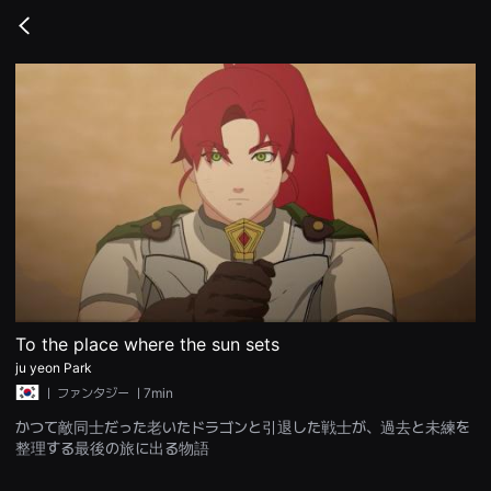
무
비
Go
블
back
록
은
단
편
영
화
와
독
립
영
화
를
중
심
으
로
다
양
To the place where the sun sets
한
ju yeon Park
작
품
ㅣ
ファンタジー
ㅣ7min
을
감
かつて敵同士だった老いたドラゴンと引退した戦士が、過去と未練を
상
整理する最後の旅に出る物語
하
고
발