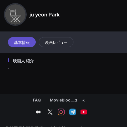
견
할
수
ju yeon Park
있
는
온
라
인
스
트
基本情報
映画レビュー
리
밍
플
랫
映画人 紹介
폼
입
.
니
다.
국
내
외
단
편
FAQ
MovieBlocニュース
영
화
를
medium
twitter
instagram
telegram
youtube
손
쉽
게
찾