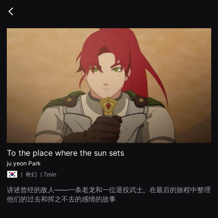
무
비
Go
블
back
록
은
단
편
영
화
와
독
립
영
화
를
중
심
으
로
다
양
To the place where the sun sets
한
ju yeon Park
작
품
ㅣ
奇幻
ㅣ7min
을
감
讲述曾经的敌人——一条老龙和一位退役武士，在最后的旅程中整理
상
他们的过去和挥之不去的感情的故事
하
고
발