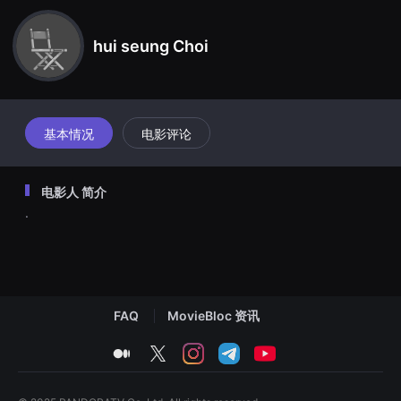
견
할
수
hui seung Choi
있
는
온
라
인
스
트
基本情况
电影评论
리
밍
플
랫
电影人 简介
폼
입
.
니
다.
국
내
외
단
편
FAQ
MovieBloc 资讯
영
화
를
medium
twitter
instagram
telegram
youtube
손
쉽
게
찾