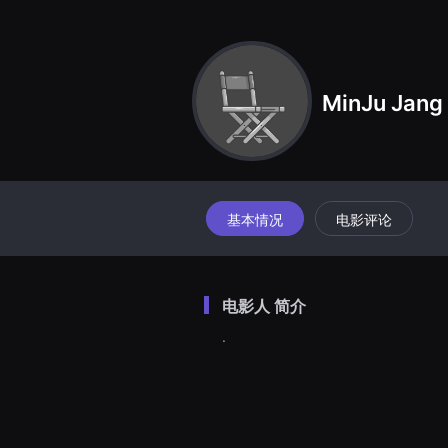
견
할
수
있
는
온
MinJu Jang
라
인
스
트
리
밍
플
랫
폼
基本情况
电影评论
입
니
다.
국
내
电影人 简介
외
단
.
편
영
화
를
손
쉽
게
찾