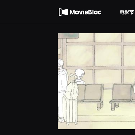
무
使用服务条款
비
블
电影节
隐私条款
록
은
단
편
영
화
와
독
립
영
화
를
중
심
으
로
다
양
한
작
품
을
감
상
하
고
발