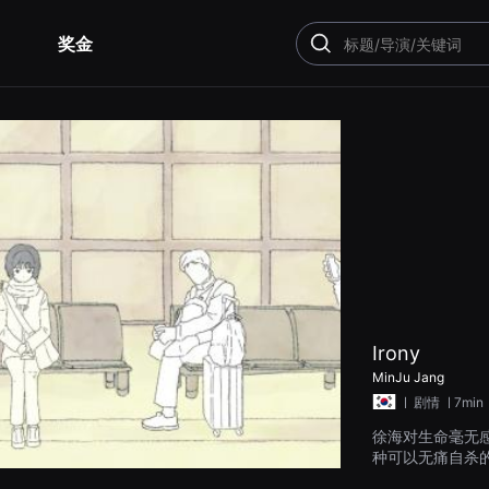
奖金
搜
索
Irony
MinJu Jang
ㅣ
剧情
ㅣ7min
徐海对生命毫无
种可以无痛自杀