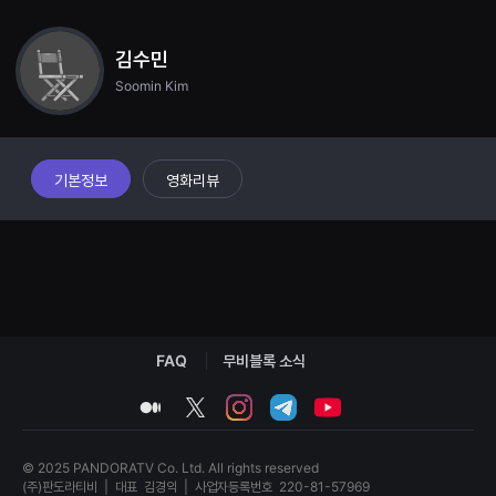
견
할
수
김수민
있
는
Soomin Kim
온
라
인
스
트
리
기본정보
영화리뷰
밍
플
랫
폼
입
니
다.
국
내
외
단
FAQ
무비블록 소식
편
영
medium
twitter
instagram
telegram
youtube
화
를
손
쉽
© 2025 PANDORATV Co. Ltd. All rights reserved
게
(주)판도라티비
|
대표
김경익
|
사업자등록번호
220-81-57969
찾