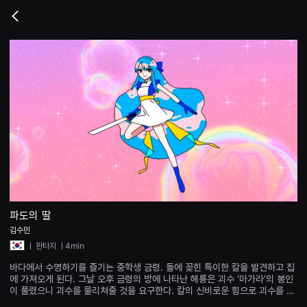
무
비
Go
블
back
록
은
단
편
영
화
와
독
립
영
화
를
중
심
으
로
다
양
파도의 딸
한
김수민
작
품
ㅣ
판타지
ㅣ4min
을
감
바다에서 수영하기를 즐기는 중학생 금령. 돌에 꽂힌 특이한 칼을 발견하고 집
상
에 가져오게 된다. 그날 오후 금령의 방에 나타난 해룡은 괴수 ‘마가라’의 봉인
하
이 풀렸으니 괴수를 물리쳐줄 것을 요구한다. 칼의 신비로운 힘으로 괴수를 제
고
압한 금령은 다시 맑게 걷힌 바다 풍경을 보며 안심한다.
발