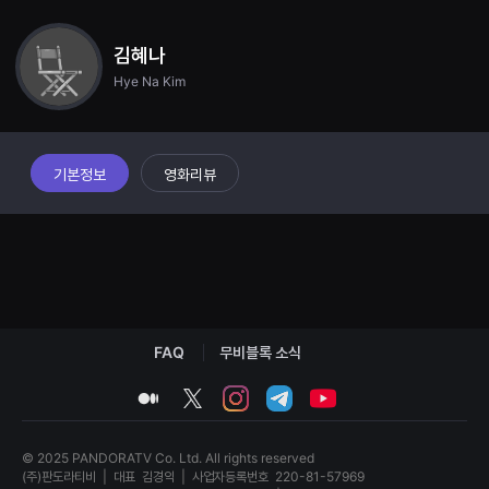
견
할
수
김혜나
있
는
Hye Na Kim
온
라
인
스
트
기본정보
영화리뷰
리
밍
플
랫
폼
입
니
다.
국
내
외
FAQ
무비블록 소식
단
편
영
medium
twitter
instagram
telegram
youtube
화
를
손
쉽
© 2025 PANDORATV Co. Ltd. All rights reserved
게
(주)판도라티비
|
대표
김경익
|
사업자등록번호
220-81-57969
찾