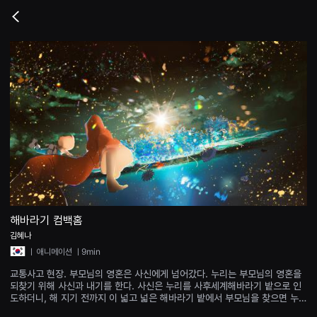
무
비
Go
블
back
록
은
단
편
영
화
와
독
립
영
화
를
중
심
으
로
다
양
해바라기 컴백홈
한
김혜나
작
품
ㅣ
애니메이션
ㅣ9min
을
감
교통사고 현장. 부모님의 영혼은 사신에게 넘어갔다. 누리는 부모님의 영혼을
상
되찾기 위해 사신과 내기를 한다. 사신은 누리를 사후세계해바라기 밭으로 인
하
도하더니, 해 지기 전까지 이 넓고 넓은 해바라기 밭에서 부모님을 찾으면 누리
고
의 승리라 말한다. 그러나 누리는 밤이 올 때까지 부모님을 찾지 못하는데···
발