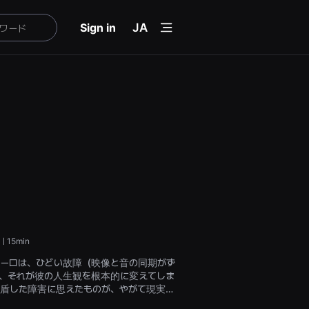
menu
Sign in
JA
ㅣ15min
ーロは、ひどい故障（映像と音の同期がず
、それが彼の人生観を根本的に変えてしま
盾した障害に思えたものが、やがて現実を
観察する機会となります。音と映像の不一