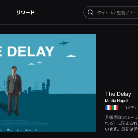
リワード
検
索
The Delay
Mattia Napoli
ㅣ
コメディ
几帳面なアルトゥ
れる）に悩まされ
います。最初は矛
新たな角度から