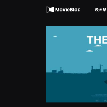
무
利用規約
비
블
映画祭
個人情報処理方針
록
은
단
편
영
화
와
독
립
영
화
를
중
심
으
로
다
양
한
작
품
을
감
상
하
고
발