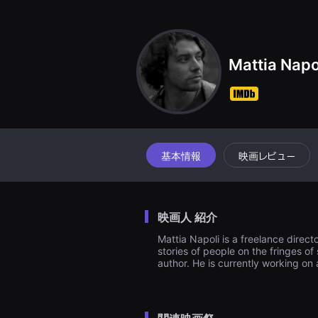
견
할
수
있
는
온
Mattia Napo
라
인
스
트
리
밍
플
랫
폼
基本情報
映画レビュー
입
니
다.
국
내
映画人 紹介
외
단
Mattia Napoli is a freelance direct
편
stories of people on the fringes of 
영
화
author. He is currently working on 
를
손
쉽
게
찾