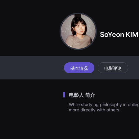
견
할
수
있
는
온
라
SoYeon KIM
인
스
트
리
밍
플
랫
폼
基本情况
电影评论
입
니
다.
국
내
电影人 简介
외
단
While studying philosophy in colle
편
more directly with others.
영
화
를
손
쉽
게
찾