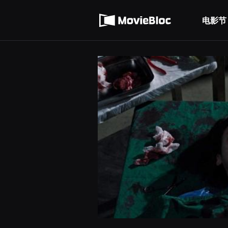
무
使用服务条款
비
블
电影节
隐私条款
록
은
단
편
영
화
와
독
립
영
화
를
중
심
으
로
다
양
한
작
품
을
감
상
하
고
발