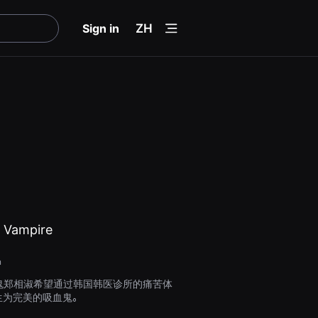
menu
Sign in
ZH
a Vampire
n
鬼郑相淑希望通过韩国韩医诊所的痛苦体
生为完美的吸血鬼。