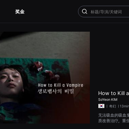
奖金
搜
索
How to Kill 
SoYeon KIM
ㅣ
奇幻
ㅣ13mi
无法吸血的吸血
质改善治疗，重