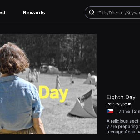
est
Rewards
SEARCH
Eighth Day
Petr Pylypcuk
ㅣ
Drama
ㅣ21m
A religious sect
y are preparing 
teenage Anna ha