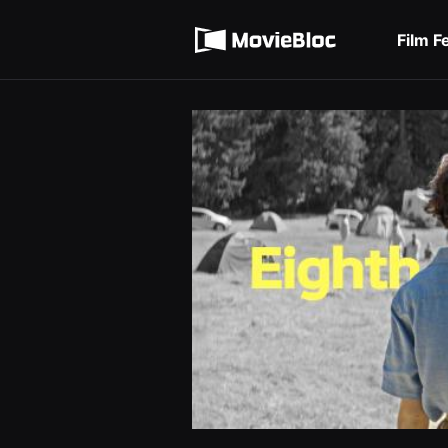
무
Terms of service
비
블
Film F
록
Privacy policy
은
단
편
영
화
와
독
립
영
화
를
중
심
으
로
다
양
한
작
품
을
감
상
하
고
발