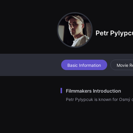
견
할
수
있
는
온
라
Petr Pylypc
인
스
트
리
밍
플
랫
폼
Basic Information
Movie R
입
니
다.
국
내
Filmmakers Introduction
외
단
Petr Pylypcuk is known for Osmý 
편
영
화
를
손
쉽
게
찾