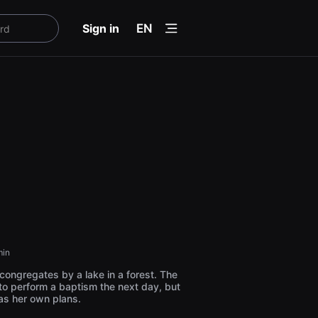
menu
Sign in
EN
in
 congregates by a lake in a forest. The
to perform a baptism the next day, but
s her own plans.