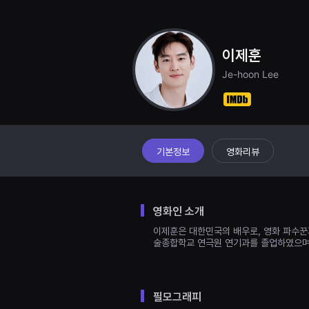
견
할
수
있
는
이제훈
온
라
Je-hoon Lee
인
스
트
리
밍
플
랫
폼
기본정보
영화리뷰
입
니
다.
국
내
영화인 소개
외
단
이제훈은 대한민국의 배우로, 영화 파수꾼
편
술종합학교 연극원 연기과를 졸업하였으며,
영
화
를
손
쉽
필모그래피
게
찾