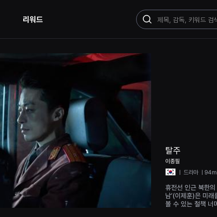
리워드
검
색
탈주
이종필
ㅣ
드라마
ㅣ94m
휴전선 인근 북한의 
남’(이제훈)은 미래
볼 수 있는 철책 너
알아챈 하급 병사 ‘