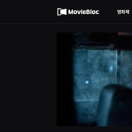
무
이용약관
비
블
영화제
록
개인정보 처리방침
은
단
편
영
화
와
독
립
영
화
를
중
심
으
로
다
양
한
작
품
을
감
상
하
고
발