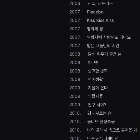
2006.
진실, 리트머스
을
수
2007.
Placebo
있
고,
2007.
Kiss Kiss Kiss
새
로
2007.
평화의 땅
운
감
2007.
영화처럼 사랑해도 되나요
성
2007.
밤은 그들만의 시간
과
메
2008.
담배 피우기 좋은 날
시
지
2008.
아, 맨
를
담
2008.
숭고한 방학
은
독
2009.
언어생활
립
2009.
겨울이 온다
영
화
2009.
약탈자들
를
폭
2009.
친구 사이?
넓
게
2010.
귀 - 부르는 손
만
날
2010.
몰디브 환상특급
수
2010.
나의 플래시 속으로 들어온 개
있
어
2010.
미쓰 커뮤니케이션
단