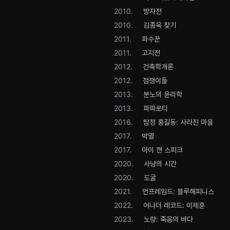
편
2010.
방자전
영
화
2010.
김종욱 찾기
추
천,
2011.
파수꾼
독
2011.
고지전
립
영
2012.
건축학개론
화
추
2012.
점쟁이들
천,
단
2013.
분노의 윤리학
편
영
2013.
파파로티
화
2016.
탐정 홍길동: 사라진 마을
감
상,
2017.
박열
독
립
2017.
아이 캔 스피크
영
화
2020.
사냥의 시간
감
상
2020.
도굴
플
2021.
언프레임드: 블루해피니스
랫
폼
2022.
어나더 레코드: 이제훈
을
찾
2023.
노량: 죽음의 바다
는
이