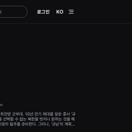
menu
로그인
KO
in
최전방 군부대. 10년 만기 제대를 앞둔 중사 ‘규
를 선택할 수 없는 북한을 벗어나 원하는 것을 해
머로의 탈주를 준비한다. 그러나, ‘규남’의 계획을
동혁’(홍사빈)이 먼저 탈주를 시도하고, 말리려던