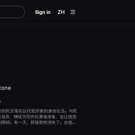
menu
Sign in
ZH
stone
n
家的民京现在以代笔作家的身份生活。与民
肯放弃，继续为写作比赛做准备，这让他觉
的障碍。有一天，韩瑞突然消失了。在他最
留下了一块大石头。