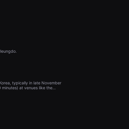
lleungdo.
orea, typically in late November
0 minutes) at venues like the
ing prizes, as well as numerous
o films related to Gwangmyeong,