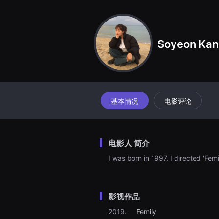
견
할
수
있
는
온
Soyeon Ka
라
인
스
트
리
밍
플
랫
基本情况
电影评论
폼
입
니
다.
국
电影人 简介
내
외
I was born in 1997. I directed 'Femi
단
편
영
화
를
손
影视作品
쉽
게
2019.
Femily
찾