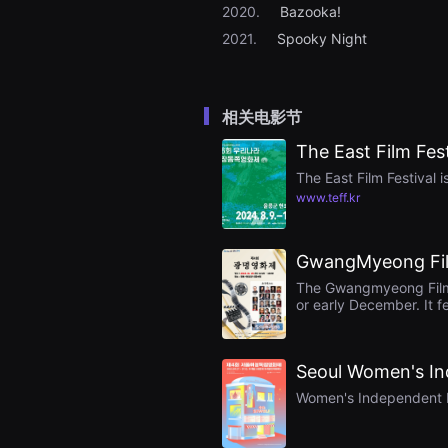
을
2020.
Bazooka!
수
2021.
Spooky Night
있
고,
새
로
운
相关电影节
감
성
과
The East Film Fest
메
시
The East Film Festival 
지
www.teff.kr
를
담
은
독
GwangMyeong Fil
립
영
The Gwangmyeong Film F
화
or early December. It f
를
Gwangmyeong Civic Cent
폭
encouraging awards. T
넓
aiming to foster local 
게
Seoul Women's In
만
날
Women's Independent Fi
수
있
어
단