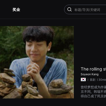
奖金
搜
索
The rolling 
Soyeon Kang
ㅣ
喜剧
ㅣ30mi
曾经梦想成为作
京不同，韩瑞不
得自己成了民京
后出现的地方，