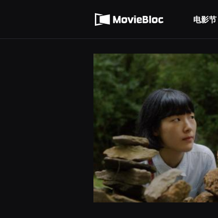
무
使用服务条款
비
블
电影节
隐私条款
록
은
단
편
영
화
와
독
립
영
화
를
중
심
으
로
다
양
한
작
품
을
감
상
하
고
발