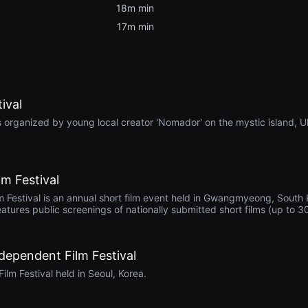
18m min
17m min
ival
is organized by young local creator 'Nomador' on the mystic island, U
m Festival
estival is an annual short film event held in Gwangmyeong, South K
eatures public screenings of nationally submitted short films (up to 3
er. Awards include Grand Prize (₩2M), multiple excellence and act
he festival emphasizes regional engagement by giving preference t
media culture and emerging filmmakers.
dependent Film Festival
lm Festival held in Seoul, Korea.