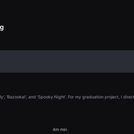
ng
ly', 'Bazooka!', and 'Spooky Night'. For my graduation project, I direct
4m min