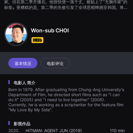
家，但在第二季开播后，他很快便一落千丈，被贴上了“无脑作家”的
견
标签。更糟糕的是，第二季的失败引发了全球恶棍蜂拥至韩国，将俊
할
수
作为目标。俊对此一无所知，他梦想着再次大获成功，并开始创作他
있
的新网络漫画。但当一场模仿他的网络漫画的真实恐怖袭击发生时，
는
国家情报院将俊列为主要嫌疑人。俊是先知还是恐怖分子？
온
라
Won-sub CHOI
인
스
트
리
밍
플
랫
基本情况
电影评论
폼
입
니
다.
电影人 简介
국
내
Born in 1979. After graduating from Chung-Ang University's
외
Department of Film, he directed short films such as "I can
단
do it" (2005) and "I need to live together" (2006).
편
Currently, he is working as a scriptwriter for the feature film
영
"My Love By My Side".
화
를
손
쉽
影视作品
게
2020.
HITMAN: AGENT JUN (2019)
110 min
찾