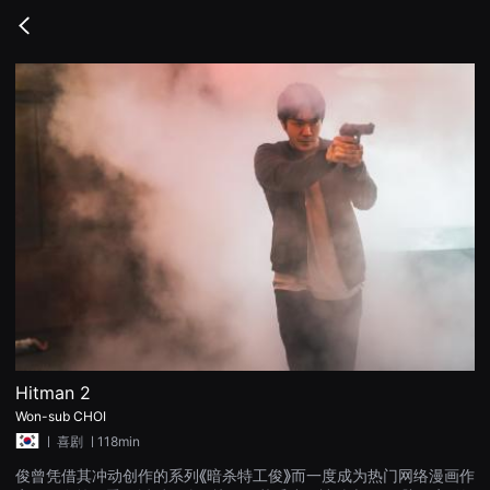
무
비
Go
블
back
록
은
단
편
영
화
와
독
립
영
화
를
중
심
으
로
다
양
한
작
품
Hitman 2
을
Won-sub CHOI
감
상
ㅣ
喜剧
ㅣ118min
하
고
俊曾凭借其冲动创作的系列《暗杀特工俊》而一度成为热门网络漫画作
발