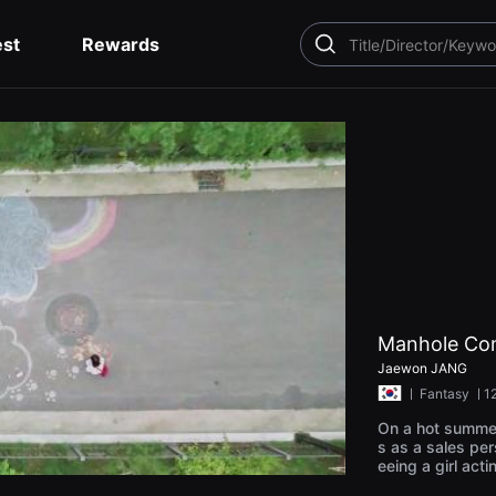
est
Rewards
SEARCH
Manhole Co
Jaewon JANG
ㅣ
Fantasy
ㅣ1
On a hot summe
s as a sales per
eeing a girl act
unho starts talk