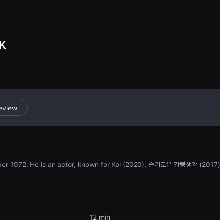
urprising experi
RK
eview
ber 1972. He is an actor, known for Kol (2020), 슬기로운 감빵생활 (2017
12 min