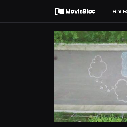
무
Terms of service
비
블
Film F
록
Privacy policy
은
단
편
영
화
와
독
립
영
화
를
중
심
으
로
다
양
한
작
품
을
감
상
하
고
발