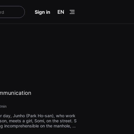
menu
Sign in
EN
mmunication
2min
r day, Junho (Park Ho-san), who work
son, meets a girl, Somi, on the street. S
ing incomprehensible on the manhole, J
ing to her. Not long after, Junho has a s