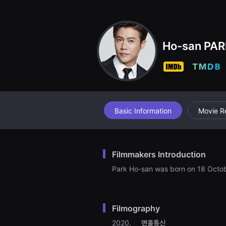
견
할
수
있
는
온
Ho-san PA
라
인
스
트
리
밍
플
랫
폼
Basic Information
Movie R
입
니
다.
국
내
Filmmakers Introduction
외
단
Park Ho-san was born on 18 Octo
편
영
화
를
손
Filmography
쉽
게
2020.
맨홀통신
찾