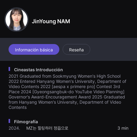
견
vador que observa todo esto. De hecho, la infancia de Yunho s
할
e creó con imágenes de IA. ¿Es posible confirmar todo lo que s
수
e ve visualmente? Todos estamos en la vida de Yunho.
있
JinYoung NAM
는
온
라
인
스
트
리
Información básica
Reseña
밍
플
랫
폼
Cineastas Introducción
입
2021 Graduated from Sookmyung Women's High School
니
다.
2022 Entered Hanyang Women's University, Department of
국
Video Contents 2022 [aespa x primere pro] Contest 3rd
내
Place 2024 [Gyeongsangbuk-do YouTube Video Planning]
외
Governor's Award-Encouragement Award 2025 Graduated
단
from Hanyang Women's University, Department of Video
편
Contents
영
화
를
Filmografía
손
쉽
2024.
MZ는 힐링하러 정읍으로
3 min
게
찾