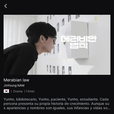
무
비
Go
블
back
록
은
단
편
영
화
와
독
립
영
화
를
중
심
으
로
다
양
Merabian law
한
JinYoung NAM
작
품
ㅣ
Drama
ㅣ13min
을
감
Yunho, bibliotecario, Yunho, paciente, Yunho, estudiante. Cada
상
persona presenta su propia historia de crecimiento. Aunque su
하
s apariencias y nombres son iguales, sus infancias y vidas son
고
diferentes. Pero ¿es realmente real lo que vemos? Hay un obser
발