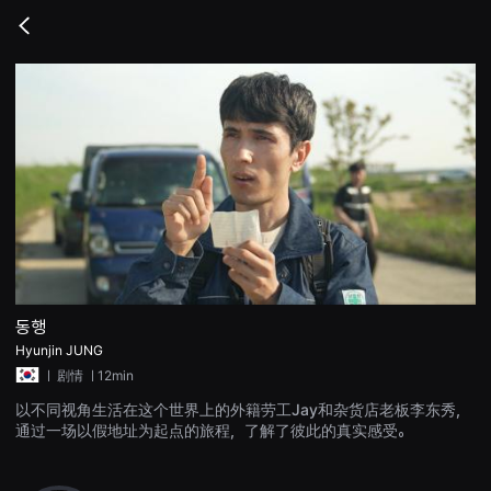
무
비
Go
블
back
록
은
단
편
영
화
와
독
립
영
화
를
중
심
으
로
다
동행
양
Hyunjin JUNG
한
작
ㅣ
剧情
ㅣ12min
품
을
以不同视角生活在这个世界上的外籍劳工Jay和杂货店老板李东秀，
감
通过一场以假地址为起点的旅程，了解了彼此的真实感受。
상
하
고
발