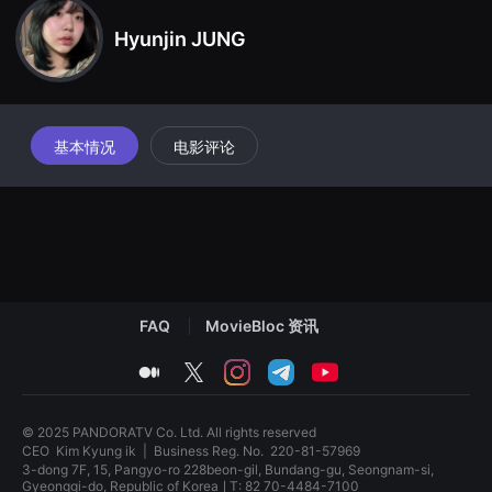
견
할
Hyunjin JUNG
수
있
는
온
라
인
스
基本情况
电影评论
트
리
밍
플
랫
폼
입
니
다.
국
내
FAQ
MovieBloc 资讯
외
단
medium
twitter
instagram
telegram
youtube
편
영
화
를
© 2025 PANDORATV Co. Ltd. All rights reserved
손
CEO
Kim Kyung ik
|
Business Reg. No.
220-81-57969
쉽
3-dong 7F, 15, Pangyo-ro 228beon-gil, Bundang-gu, Seongnam-si,
게
Gyeonggi-do, Republic of KoreaㅣT: 82 70-4484-7100
찾