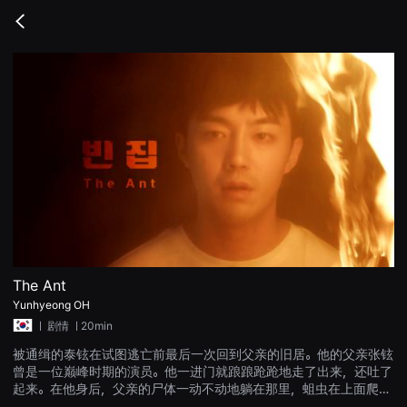
무
비
Go
블
back
록
은
단
편
영
화
와
독
립
영
화
를
중
심
으
로
다
양
The Ant
한
Yunhyeong OH
작
품
ㅣ
剧情
ㅣ20min
을
감
被通缉的泰铉在试图逃亡前最后一次回到父亲的旧居。他的父亲张铉
상
曾是一位巅峰时期的演员。他一进门就踉踉跄跄地走了出来，还吐了
하
고
起来。在他身后，父亲的尸体一动不动地躺在那里，蛆虫在上面爬来
발
爬去。父亲的意外死亡让他震惊不已，他发现自己被困住了，无处可