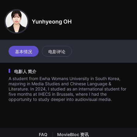
견
去。
할
수
있
Yunhyeong OH
는
온
라
인
스
트
리
基本情况
电影评论
밍
플
랫
폼
电影人 简介
입
니
A student from Ewha Womans University in South Korea,
다.
majoring in Media Studies and Chinese Language &
국
Literature. In 2024, I studied as an international student for
내
five months at IHECS in Brussels, where I had the
외
단
opportunity to study deeper into audiovisual media.
편
영
화
를
손
쉽
게
FAQ
MovieBloc 资讯
찾